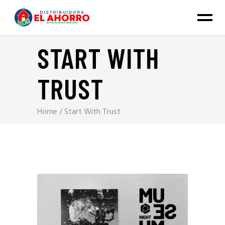
START WITH
TRUST
Home
/
Start With Trust