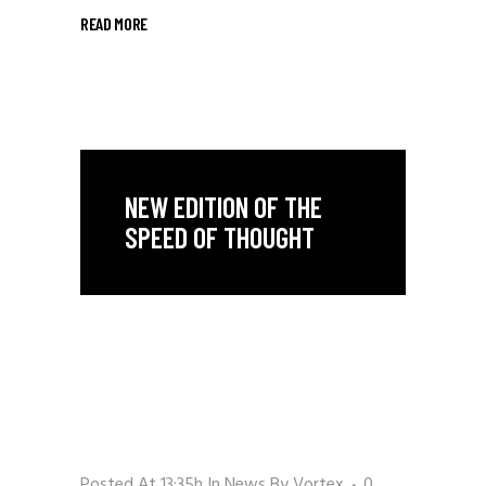
READ MORE
NEW EDITION OF THE
SPEED OF THOUGHT
Posted At 13:35h
In
News
By
Vortex
0