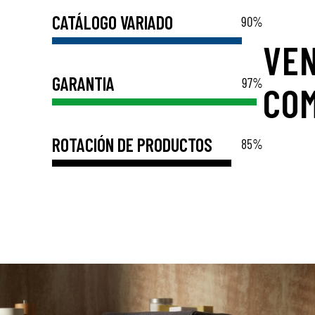
CATÁLOGO VARIADO
90
%
VE
GARANTIA
97
%
COM
ROTACIÓN DE PRODUCTOS
85
%