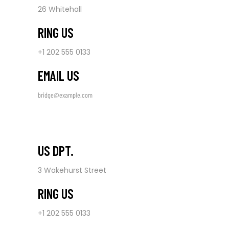
26 Whitehall
RING US
+1 202 555 0133
EMAIL US
bridge@example.com
US DPT.
3 Wakehurst Street
RING US
+1 202 555 0133