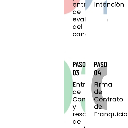
entrevista
Intención
de
evaluación
del
candidato.
PASO
PASO
03
04
Entrega
Firma
de
de
Contrato
Contrato
y
de
resolución
Franquicia
de