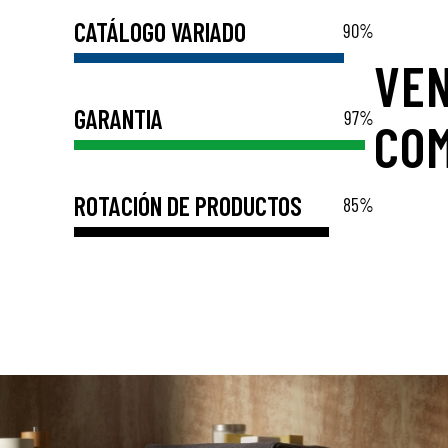
CATÁLOGO VARIADO
90
%
VE
GARANTIA
97
%
COM
ROTACIÓN DE PRODUCTOS
85
%