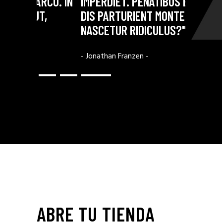
U. IN
IMPERDIET. PENATIBUS ET MAGNIS
PENATIBU
DIS PARTURIENT MONTES,
PARTURIE
NASCETUR RIDICULUS?"
PEDE MOL
- Jonathan Franzen -
- Shirley Cox
ABRE TU TIENDA