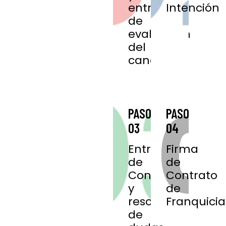
entrevista
Intención
de
evaluación
del
candidato.
PASO
PASO
03
04
Entrega
Firma
de
de
Contrato
Contrato
y
de
resolución
Franquicia
de