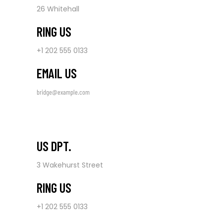
26 Whitehall
RING US
+1 202 555 0133
EMAIL US
bridge@example.com
US DPT.
3 Wakehurst Street
RING US
+1 202 555 0133