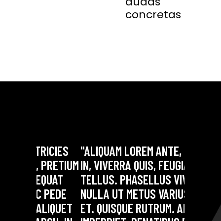
dudas
concretas
ICIES
"ALIQUAM LOREM ANTE, DAPIBUS
"LOREM I
PRETIUM
IN, VIVERRA QUIS, FEUGIAT A,
CONSECTE
UAT
TELLUS. PHASELLUS VIVER
AENEAN 
PEDE
NULLA UT METUS VARIUS LAORE
DOLOR. 
IQUET
ET. QUISQUE RUTRUM. AENEAN
SOCIIS T