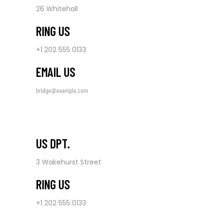
26 Whitehall
RING US
+1 202 555 0133
EMAIL US
bridge@example.com
US DPT.
3 Wakehurst Street
RING US
+1 202 555 0133