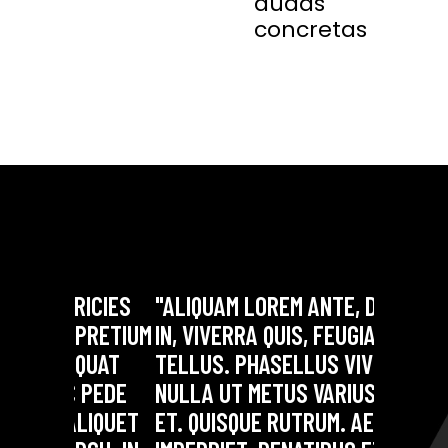
dudas
concretas
S
"ALIQUAM LOREM ANTE, DAPIBUS
"LOREM IPSU
IUM
IN, VIVERRA QUIS, FEUGIAT A,
CONSECTETUE
TELLUS. PHASELLUS VIVER
AENEAN COM
E
NULLA UT METUS VARIUS LAORE
DOLOR. AEN
ET
ET. QUISQUE RUTRUM. AENEAN
SOCIIS THEM