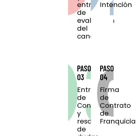
entrevista
Intención
de
evaluación
del
candidato.
PASO
PASO
03
04
Entrega
Firma
de
de
Contrato
Contrato
y
de
resolución
Franquicia
de