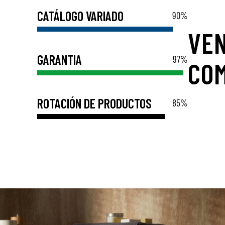
CATÁLOGO VARIADO
90
%
VE
GARANTIA
97
%
COM
ROTACIÓN DE PRODUCTOS
85
%