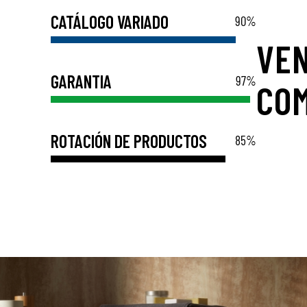
CATÁLOGO VARIADO
90
%
VE
GARANTIA
97
%
COM
ROTACIÓN DE PRODUCTOS
85
%