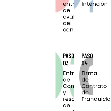
entrevista
Intención
de
evaluación
del
candidato.
PASO
PASO
03
04
Entrega
Firma
de
de
Contrato
Contrato
y
de
resolución
Franquicia
de