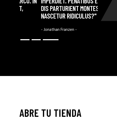
CU. IN
IMPERDIET. PENATIBUS ET MAGNIS
PENATIB
,
DIS PARTURIENT MONTES,
PARTURI
NASCETUR RIDICULUS?"
PEDE MO
- Jonathan Franzen -
- Shirley C
ABRE TU TIENDA