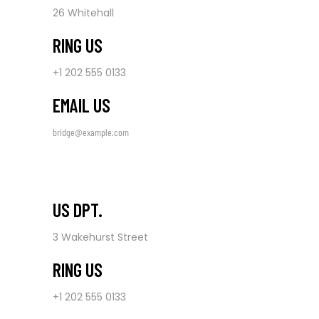
26 Whitehall
RING US
+1 202 555 0133
EMAIL US
bridge@example.com
US DPT.
3 Wakehurst Street
RING US
+1 202 555 0133