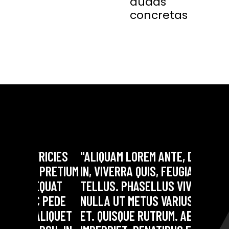
dudas
concretas
RICIES
"ALIQUAM LOREM ANTE, DAPIBUS
"LOREM 
PRETIUM
IN, VIVERRA QUIS, FEUGIAT A,
CONSECT
QUAT
TELLUS. PHASELLUS VIVER
AENEAN
 PEDE
NULLA UT METUS VARIUS LAORE
DOLOR. 
LIQUET
ET. QUISQUE RUTRUM. AENEAN
SOCIIS 