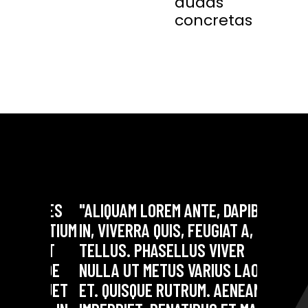
dudas
concretas
M LOREM ANTE, DAPIBUS
"LOREM IPSUM DOLOR SI
RRA QUIS, FEUGIAT A,
CONSECTETUER ADIPISCI
. PHASELLUS VIVER
AENEAN COMMODO LIGUL
UT METUS VARIUS LAORE
DOLOR. AENEAN MASSA.
SQUE RUTRUM. AENEAN
SOCIIS THEME NATOQUE