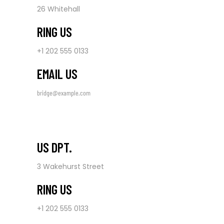
26 Whitehall
RING US
+1 202 555 0133
EMAIL US
bridge@example.com
US DPT.
3 Wakehurst Street
RING US
+1 202 555 0133