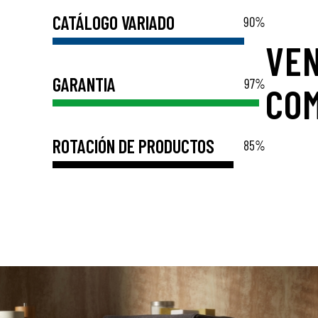
CATÁLOGO VARIADO
90
%
VE
GARANTIA
97
%
COM
ROTACIÓN DE PRODUCTOS
85
%