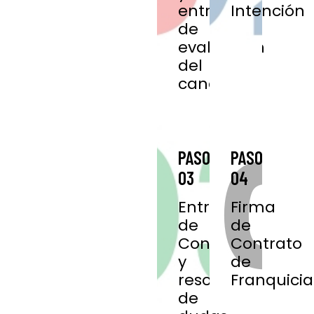
entrevista
Intención
de
evaluación
del
candidato.
PASO
PASO
03
04
Entrega
Firma
de
de
Contrato
Contrato
y
de
resolución
Franquicia
de